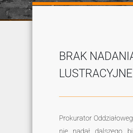
BRAK NADANI
LUSTRACYJN
Prokurator Oddziałoweg
nie nadał dalszego b