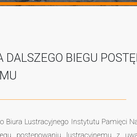
A DALSZEGO BIEGU POST
EMU
o Biura Lustracyjnego Instytutu Pamięci 
iegu postępowaniu lustracyjnemu z uwag