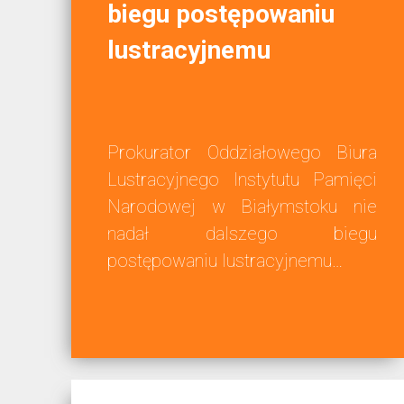
biegu postępowaniu
lustracyjnemu
Prokurator Oddziałowego Biura
Lustracyjnego Instytutu Pamięci
Narodowej w Białymstoku nie
nadał dalszego biegu
postępowaniu lustracyjnemu…