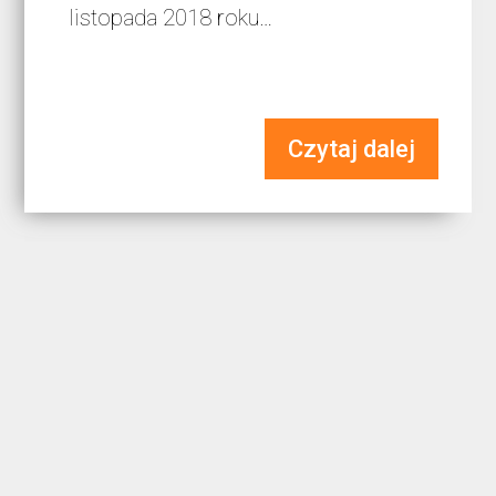
listopada 2018 roku…
Czytaj dalej
Umorzenie postępowania
lustracyjnego
Sąd Okręgowy w Warszawie
orzeczeniem z 16 marca 2017 roku
umorzył postępowanie lustracyjne