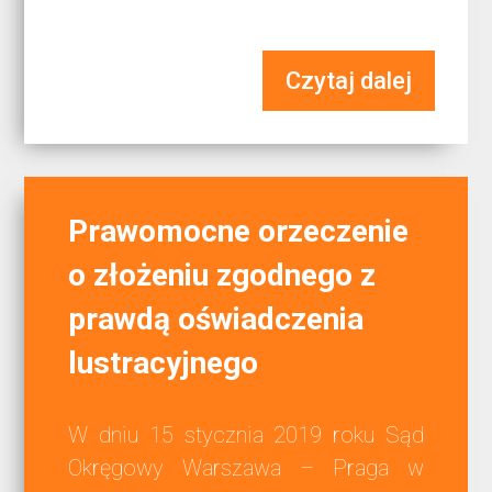
Czytaj dalej
Prawomocne orzeczenie
o złożeniu zgodnego z
prawdą oświadczenia
lustracyjnego
W dniu 15 stycznia 2019 roku Sąd
Okręgowy Warszawa – Praga w