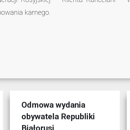
powania karnego.
Odmowa wydania
obywatela Republiki
Białorusi