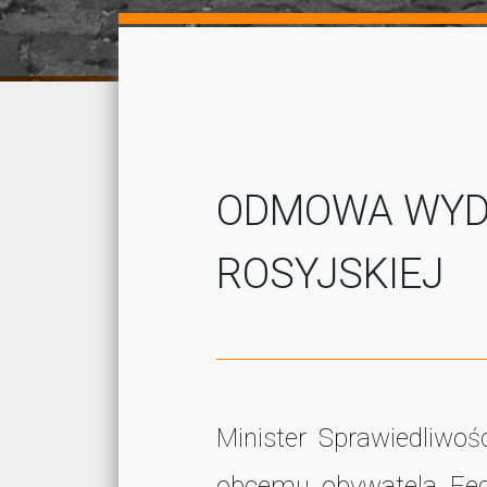
ODMOWA WYDA
ROSYJSKIEJ
Minister Sprawiedliwo
obcemu obywatela Fede