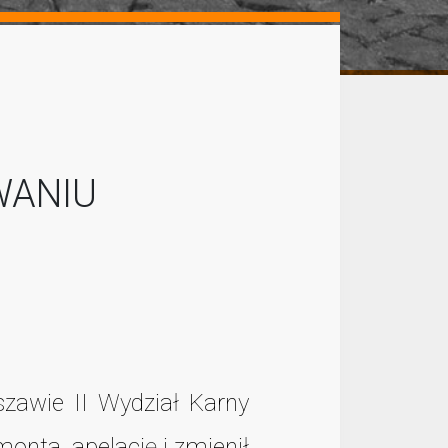
WANIU
zawie II Wydział Karny
onta, apelację i zmienił