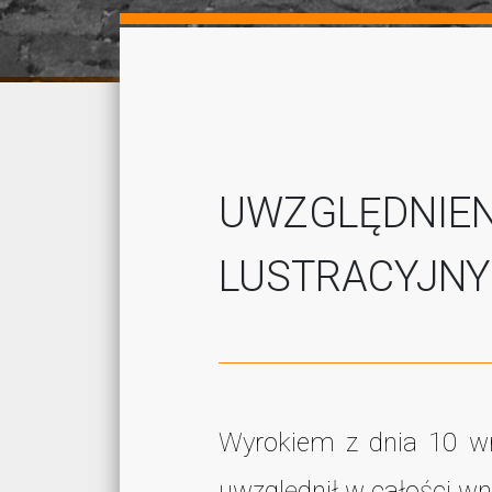
UWZGLĘDNIEN
LUSTRACYJN
Wyrokiem z dnia 10 wr
uwzględnił w całości wn