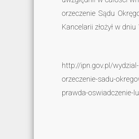
orzeczenie Sądu Okręgo
Kancelarii złożył w dni
http://ipn.gov.pl/wydzi
orzeczenie-sadu-okregow
prawda-oswiadczenie-lu