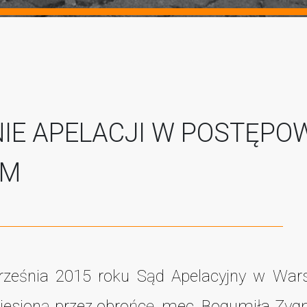
IE APELACJI W POSTĘPO
YM
ześnia 2015 roku Sąd Apelacyjny w Wars
iesioną przez obrońcę, mec. Bogumiła Zygm