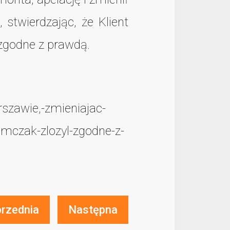
stwierdzając, że Klient
 zgodne z prawdą.
rszawie,-zmieniajac-
omczak-zlozyl-zgodne-z-
rzednia
Następna